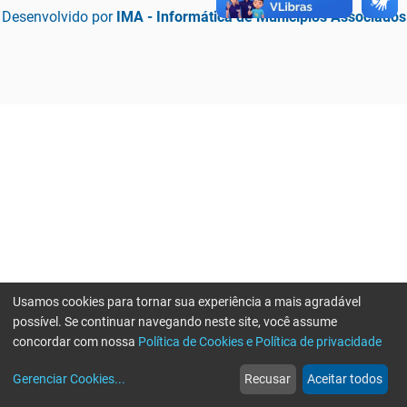
Desenvolvido por
IMA - Informática de Municípios Associados
Usamos cookies para tornar sua experiência a mais agradável
possível. Se continuar navegando neste site, você assume
concordar com nossa
Política de Cookies e Política de privacidade
home
build_circle
event
web
more_horiz
Erro ao enviar informações, por favor tente novamente
Gerenciar Cookies
...
Recusar
Aceitar todos
Início
Serviços
Eventos
Notícias
Mais