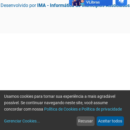
Desenvolvido por
IMA - Informática de Municípios Associados
Usamos cookies para tornar sua experiência a mais agradável
possível. Se continuar navegando neste site, você assume
concordar com nossa
Política de Cookies e Política de privacidade
home
build_circle
event
web
more_horiz
Erro ao enviar informações, por favor tente novamente
Gerenciar Cookies
...
Recusar
Aceitar todos
Início
Serviços
Eventos
Notícias
Mais