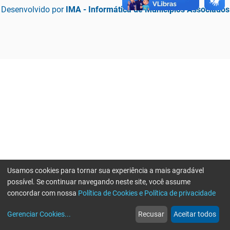
Desenvolvido por
IMA - Informática de Municípios Associados
Usamos cookies para tornar sua experiência a mais agradável
possível. Se continuar navegando neste site, você assume
concordar com nossa
Política de Cookies e Política de privacidade
home
build_circle
event
web
more_horiz
Erro ao enviar informações, por favor tente novamente
Gerenciar Cookies
...
Recusar
Aceitar todos
Início
Serviços
Eventos
Notícias
Mais