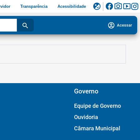
facebook
photo_camera
smart_display
flaky
vidor
Transparência
Acessibilidade
account_circle
search
Acessar
Governo
Equipe de Governo
Ouvidoria
Câmara Municipal