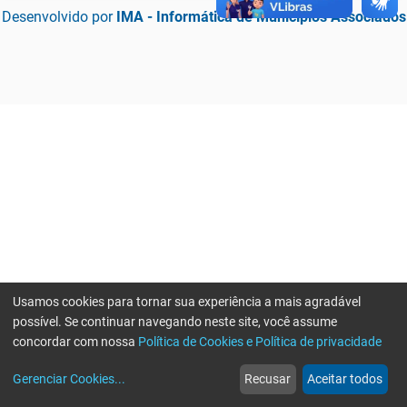
Desenvolvido por
IMA - Informática de Municípios Associados
Usamos cookies para tornar sua experiência a mais agradável
possível. Se continuar navegando neste site, você assume
concordar com nossa
Política de Cookies e Política de privacidade
home
build_circle
event
web
more_horiz
Erro ao enviar informações, por favor tente novamente
Gerenciar Cookies
...
Recusar
Aceitar todos
Início
Serviços
Eventos
Notícias
Mais