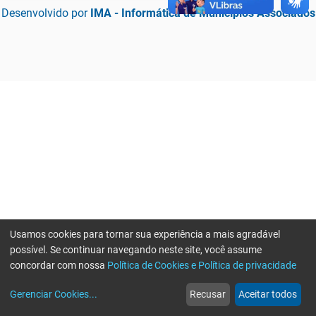
Desenvolvido por
IMA - Informática de Municípios Associados
Usamos cookies para tornar sua experiência a mais agradável
possível. Se continuar navegando neste site, você assume
concordar com nossa
Política de Cookies e Política de privacidade
home
build_circle
event
web
more_horiz
Erro ao enviar informações, por favor tente novamente
Gerenciar Cookies
...
Recusar
Aceitar todos
Início
Serviços
Eventos
Notícias
Mais