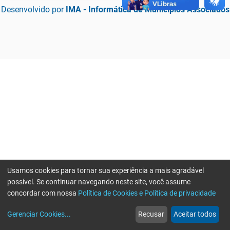
Desenvolvido por
IMA - Informática de Municípios Associados
Usamos cookies para tornar sua experiência a mais agradável
possível. Se continuar navegando neste site, você assume
concordar com nossa
Política de Cookies e Política de privacidade
home
build_circle
event
web
more_horiz
Erro ao enviar informações, por favor tente novamente
Gerenciar Cookies
...
Recusar
Aceitar todos
Início
Serviços
Eventos
Notícias
Mais