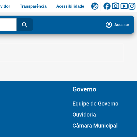
facebook
photo_camera
smart_display
flaky
vidor
Transparência
Acessibilidade
account_circle
search
Acessar
Governo
Equipe de Governo
Ouvidoria
Câmara Municipal