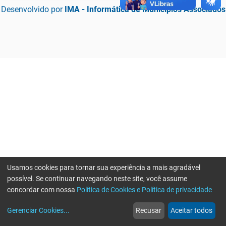
Desenvolvido por
IMA - Informática de Municípios Associados
Usamos cookies para tornar sua experiência a mais agradável
possível. Se continuar navegando neste site, você assume
concordar com nossa
Política de Cookies e Política de privacidade
home
build_circle
event
web
more_horiz
Erro ao enviar informações, por favor tente novamente
Gerenciar Cookies
...
Recusar
Aceitar todos
Início
Serviços
Eventos
Notícias
Mais