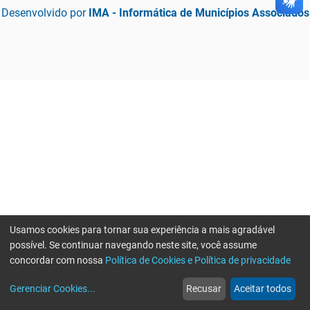
Desenvolvido por
IMA - Informática de Municípios Associados
Usamos cookies para tornar sua experiência a mais agradável
possível. Se continuar navegando neste site, você assume
concordar com nossa
Política de Cookies e Política de privacidade
home
build_circle
event
web
more_horiz
Gerenciar Cookies
...
Recusar
Aceitar todos
Início
Serviços
Eventos
Notícias
Mais