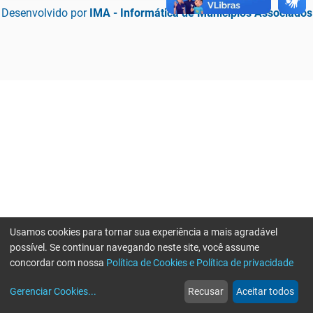
Desenvolvido por
IMA - Informática de Municípios Associados
Usamos cookies para tornar sua experiência a mais agradável
possível. Se continuar navegando neste site, você assume
concordar com nossa
Política de Cookies e Política de privacidade
home
build_circle
event
web
more_horiz
Erro ao enviar informações, por favor tente novamente
Gerenciar Cookies
...
Recusar
Aceitar todos
Início
Serviços
Eventos
Notícias
Mais