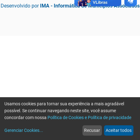
Desenvolvido por
IMA - Informática de Municípios Associados
Usamos cookies para tornar sua experiência a mais agradável
possível. Se continuar navegando neste site, você assume
concordar com nossa
Política de Cookies e Política de privacidade
home
build_circle
event
web
more_horiz
Erro ao enviar informações, por favor tente novamente
Gerenciar Cookies
...
Recusar
Aceitar todos
Início
Serviços
Eventos
Notícias
Mais