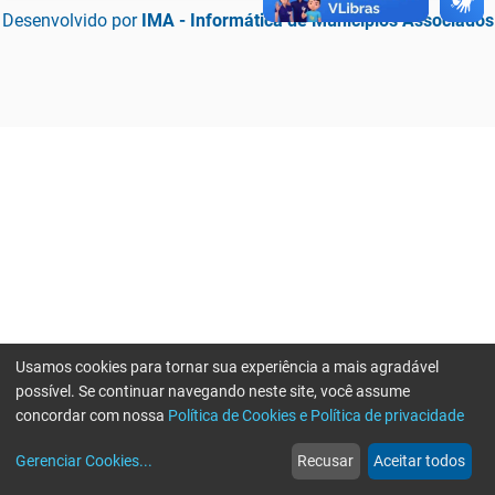
Desenvolvido por
IMA - Informática de Municípios Associados
Usamos cookies para tornar sua experiência a mais agradável
possível. Se continuar navegando neste site, você assume
concordar com nossa
Política de Cookies e Política de privacidade
home
build_circle
event
web
more_horiz
Erro ao enviar informações, por favor tente novamente
Gerenciar Cookies
...
Recusar
Aceitar todos
Início
Serviços
Eventos
Notícias
Mais