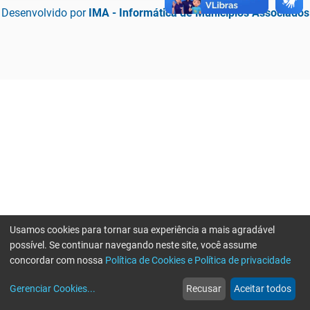
Desenvolvido por
IMA - Informática de Municípios Associados
Usamos cookies para tornar sua experiência a mais agradável
possível. Se continuar navegando neste site, você assume
concordar com nossa
Política de Cookies e Política de privacidade
home
build_circle
event
web
more_horiz
Erro ao enviar informações, por favor tente novamente
Gerenciar Cookies
...
Recusar
Aceitar todos
Início
Serviços
Eventos
Notícias
Mais