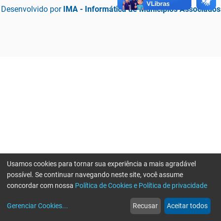
Desenvolvido por
IMA - Informática de Municípios Associados
Usamos cookies para tornar sua experiência a mais agradável
possível. Se continuar navegando neste site, você assume
concordar com nossa
Política de Cookies e Política de privacidade
home
build_circle
event
web
more_horiz
Erro ao enviar informações, por favor tente novamente
Gerenciar Cookies
...
Recusar
Aceitar todos
Início
Serviços
Eventos
Notícias
Mais