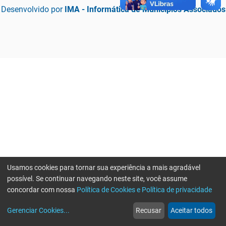
Desenvolvido por
IMA - Informática de Municípios Associados
Usamos cookies para tornar sua experiência a mais agradável
possível. Se continuar navegando neste site, você assume
concordar com nossa
Política de Cookies e Política de privacidade
home
build_circle
event
web
more_horiz
Erro ao enviar informações, por favor tente novamente
Gerenciar Cookies
...
Recusar
Aceitar todos
Início
Serviços
Eventos
Notícias
Mais