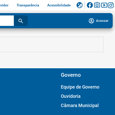
facebook
photo_camera
smart_display
flaky
vidor
Transparência
Acessibilidade
account_circle
search
Acessar
Governo
Equipe de Governo
Ouvidoria
Câmara Municipal