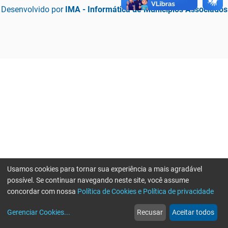
Desenvolvido por
IMA - Informática de Municípios Associados
Usamos cookies para tornar sua experiência a mais agradável
possível. Se continuar navegando neste site, você assume
concordar com nossa
Política de Cookies e Política de privacidade
home
build_circle
event
web
more_horiz
Erro ao enviar informações, por favor tente novamente
Gerenciar Cookies
...
Recusar
Aceitar todos
Início
Serviços
Eventos
Notícias
Mais