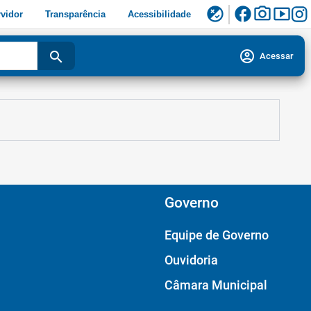
facebook
photo_camera
smart_display
flaky
vidor
Transparência
Acessibilidade
account_circle
search
Acessar
Governo
Equipe de Governo
Ouvidoria
Câmara Municipal