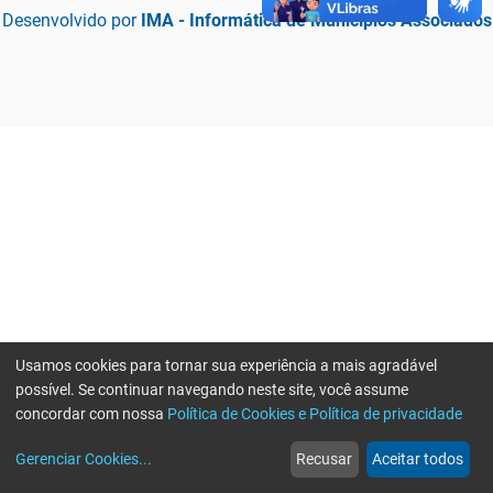
Desenvolvido por
IMA - Informática de Municípios Associados
Usamos cookies para tornar sua experiência a mais agradável
possível. Se continuar navegando neste site, você assume
concordar com nossa
Política de Cookies e Política de privacidade
home
build_circle
event
web
more_horiz
Erro ao enviar informações, por favor tente novamente
Gerenciar Cookies
...
Recusar
Aceitar todos
Início
Serviços
Eventos
Notícias
Mais