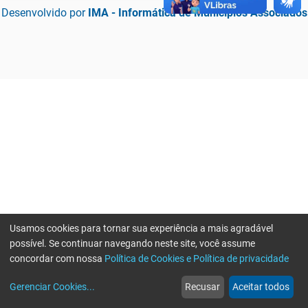
Desenvolvido por
IMA - Informática de Municípios Associados
Usamos cookies para tornar sua experiência a mais agradável
possível. Se continuar navegando neste site, você assume
concordar com nossa
Política de Cookies e Política de privacidade
home
build_circle
event
web
more_horiz
Erro ao enviar informações, por favor tente novamente
Gerenciar Cookies
...
Recusar
Aceitar todos
Início
Serviços
Eventos
Notícias
Mais