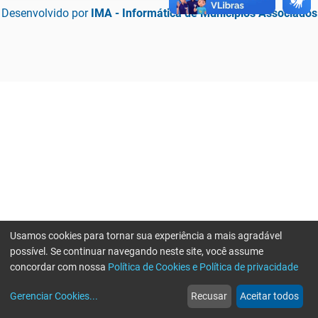
Desenvolvido por
IMA - Informática de Municípios Associados
Usamos cookies para tornar sua experiência a mais agradável
possível. Se continuar navegando neste site, você assume
concordar com nossa
Política de Cookies e Política de privacidade
home
build_circle
event
web
more_horiz
Erro ao enviar informações, por favor tente novamente
Gerenciar Cookies
...
Recusar
Aceitar todos
Início
Serviços
Eventos
Notícias
Mais