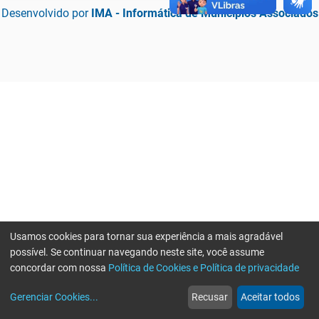
Desenvolvido por
IMA - Informática de Municípios Associados
Usamos cookies para tornar sua experiência a mais agradável
possível. Se continuar navegando neste site, você assume
concordar com nossa
Política de Cookies e Política de privacidade
home
build_circle
event
web
more_horiz
Erro ao enviar informações, por favor tente novamente
Gerenciar Cookies
...
Recusar
Aceitar todos
Início
Serviços
Eventos
Notícias
Mais