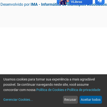
Desenvolvido por
IMA - Informática de Municípios Associados
Usamos cookies para tornar sua experiência a mais agradável
possível. Se continuar navegando neste site, você assume
concordar com nossa
Política de Cookies e Política de privacidade
home
build_circle
event
web
more_horiz
Erro ao enviar informações, por favor tente novamente
Gerenciar Cookies
...
Recusar
Aceitar todos
Início
Serviços
Eventos
Notícias
Mais