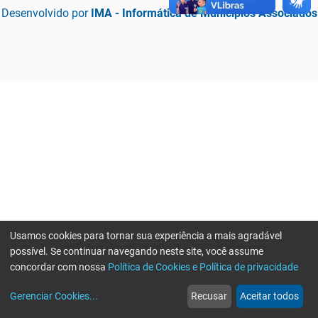
Desenvolvido por
IMA - Informática de Municípios Associados
Usamos cookies para tornar sua experiência a mais agradável
possível. Se continuar navegando neste site, você assume
concordar com nossa
Política de Cookies e Política de privacidade
home
build_circle
event
web
more_horiz
Erro ao enviar informações, por favor tente novamente
Gerenciar Cookies
...
Recusar
Aceitar todos
Início
Serviços
Eventos
Notícias
Mais