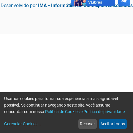
Desenvolvido por
IMA - Informática de Municípios Associados
Usamos cookies para tornar sua experiência a mais agradável
possível. Se continuar navegando neste site, você assume
concordar com nossa
Política de Cookies e Política de privacidade
home
build_circle
event
web
more_horiz
Erro ao enviar informações, por favor tente novamente
Gerenciar Cookies
...
Recusar
Aceitar todos
Início
Serviços
Eventos
Notícias
Mais