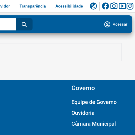
facebook
photo_camera
smart_display
flaky
vidor
Transparência
Acessibilidade
account_circle
search
Acessar
Governo
Equipe de Governo
Ouvidoria
Câmara Municipal