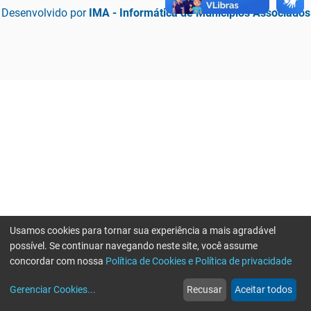
Desenvolvido por
IMA - Informática de Municípios Associados
Usamos cookies para tornar sua experiência a mais agradável
possível. Se continuar navegando neste site, você assume
concordar com nossa
Política de Cookies e Política de privacidade
home
build_circle
event
web
more_horiz
Erro ao enviar informações, por favor tente novamente
Gerenciar Cookies
...
Recusar
Aceitar todos
Início
Serviços
Eventos
Notícias
Mais