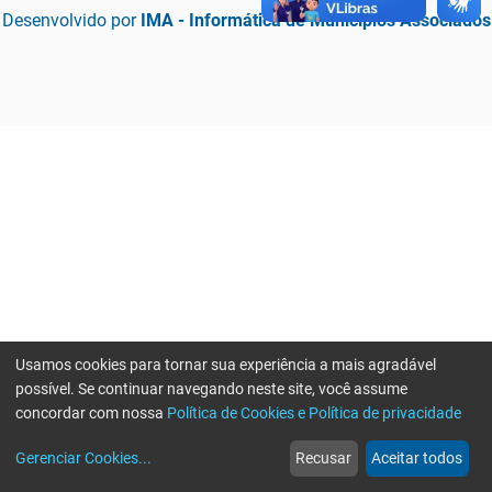
Desenvolvido por
IMA - Informática de Municípios Associados
Usamos cookies para tornar sua experiência a mais agradável
possível. Se continuar navegando neste site, você assume
concordar com nossa
Política de Cookies e Política de privacidade
home
build_circle
event
web
more_horiz
Erro ao enviar informações, por favor tente novamente
Gerenciar Cookies
...
Recusar
Aceitar todos
Início
Serviços
Eventos
Notícias
Mais