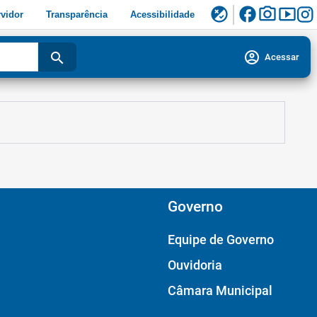
facebook
photo_camera
smart_display
flaky
vidor
Transparência
Acessibilidade
account_circle
search
Acessar
Governo
Equipe de Governo
Ouvidoria
Câmara Municipal