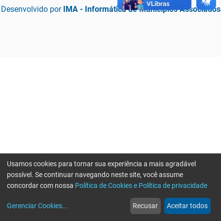
Desenvolvido por
IMA - Informática de Municípios Associados
Usamos cookies para tornar sua experiência a mais agradável
possível. Se continuar navegando neste site, você assume
concordar com nossa
Política de Cookies e Política de privacidade
home
build_circle
event
web
more_horiz
Erro ao enviar informações, por favor tente novamente
Gerenciar Cookies
...
Recusar
Aceitar todos
Início
Serviços
Eventos
Notícias
Mais