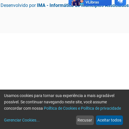
Desenvolvido por
IMA - Informática de Municípios Associados
Usamos cookies para tornar sua experiência a mais agradável
possível. Se continuar navegando neste site, você assume
concordar com nossa
Política de Cookies e Política de privacidade
home
build_circle
event
web
more_horiz
Erro ao enviar informações, por favor tente novamente
Gerenciar Cookies
...
Recusar
Aceitar todos
Início
Serviços
Eventos
Notícias
Mais