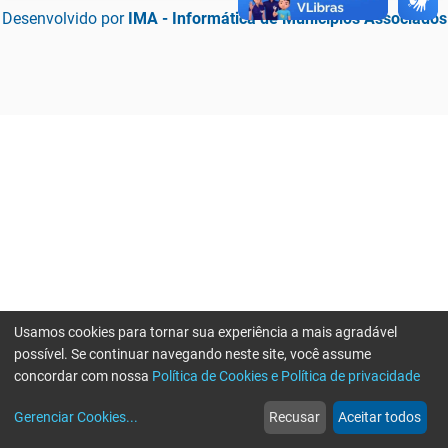
Desenvolvido por
IMA - Informática de Municípios Associados
Usamos cookies para tornar sua experiência a mais agradável
possível. Se continuar navegando neste site, você assume
concordar com nossa
Política de Cookies e Política de privacidade
home
build_circle
event
web
more_horiz
Erro ao enviar informações, por favor tente novamente
Gerenciar Cookies
...
Recusar
Aceitar todos
Início
Serviços
Eventos
Notícias
Mais