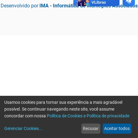
Desenvolvido por
IMA - Informática de Municípios Associados
Usamos cookies para tornar sua experiência a mais agradável
possível. Se continuar navegando neste site, você assume
concordar com nossa
Política de Cookies e Política de privacidade
home
build_circle
event
web
more_horiz
Erro ao enviar informações, por favor tente novamente
Gerenciar Cookies
...
Recusar
Aceitar todos
Início
Serviços
Eventos
Notícias
Mais