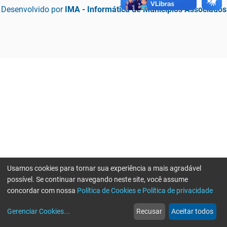
Desenvolvido por
IMA - Informática de Municípios Associados
Usamos cookies para tornar sua experiência a mais agradável
possível. Se continuar navegando neste site, você assume
concordar com nossa
Política de Cookies e Política de privacidade
home
build_circle
event
web
more_horiz
Erro ao enviar informações, por favor tente novamente
Gerenciar Cookies
...
Recusar
Aceitar todos
Início
Serviços
Eventos
Notícias
Mais