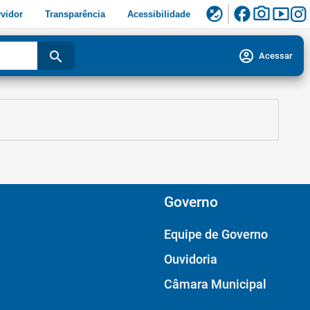
facebook
photo_camera
smart_display
flaky
vidor
Transparência
Acessibilidade
account_circle
search
Acessar
Governo
Equipe de Governo
Ouvidoria
Câmara Municipal