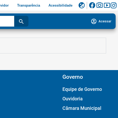
facebook
photo_camera
smart_display
flaky
vidor
Transparência
Acessibilidade
account_circle
search
Acessar
Governo
Equipe de Governo
Ouvidoria
Câmara Municipal