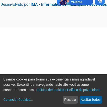
Desenvolvido por
IMA - Informática de Municípios Associados
Usamos cookies para tornar sua experiência a mais agradável
possível. Se continuar navegando neste site, você assume
concordar com nossa
Política de Cookies e Política de privacidade
home
build_circle
event
web
more_horiz
Erro ao enviar informações, por favor tente novamente
Gerenciar Cookies
...
Recusar
Aceitar todos
Início
Serviços
Eventos
Notícias
Mais