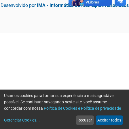
Desenvolvido por
IMA - Informática de Municípios Associados
Usamos cookies para tornar sua experiência a mais agradável
possível. Se continuar navegando neste site, você assume
concordar com nossa
Política de Cookies e Política de privacidade
home
build_circle
event
web
more_horiz
Erro ao enviar informações, por favor tente novamente
Gerenciar Cookies
...
Recusar
Aceitar todos
Início
Serviços
Eventos
Notícias
Mais