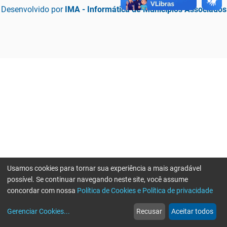
Desenvolvido por
IMA - Informática de Municípios Associados
Usamos cookies para tornar sua experiência a mais agradável
possível. Se continuar navegando neste site, você assume
concordar com nossa
Política de Cookies e Política de privacidade
home
build_circle
event
web
more_horiz
Erro ao enviar informações, por favor tente novamente
Gerenciar Cookies
...
Recusar
Aceitar todos
Início
Serviços
Eventos
Notícias
Mais