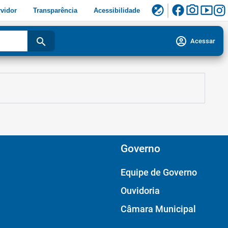
facebook
photo_camera
smart_display
flaky
vidor
Transparência
Acessibilidade
account_circle
search
Acessar
Governo
Equipe de Governo
Ouvidoria
Câmara Municipal