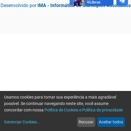
Desenvolvido por
IMA - Informática de Municípios Associados
Usamos cookies para tornar sua experiência a mais agradável
possível. Se continuar navegando neste site, você assume
concordar com nossa
Política de Cookies e Política de privacidade
home
build_circle
event
web
more_horiz
Erro ao enviar informações, por favor tente novamente
Gerenciar Cookies
...
Recusar
Aceitar todos
Início
Serviços
Eventos
Notícias
Mais