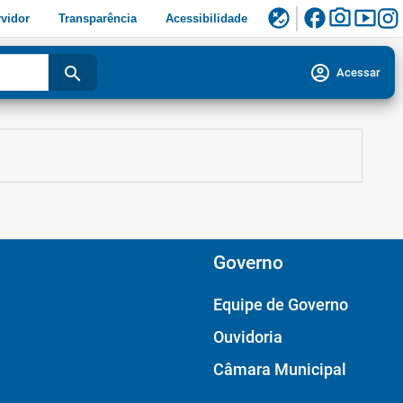
facebook
photo_camera
smart_display
flaky
vidor
Transparência
Acessibilidade
account_circle
search
Acessar
Governo
Equipe de Governo
Ouvidoria
Câmara Municipal