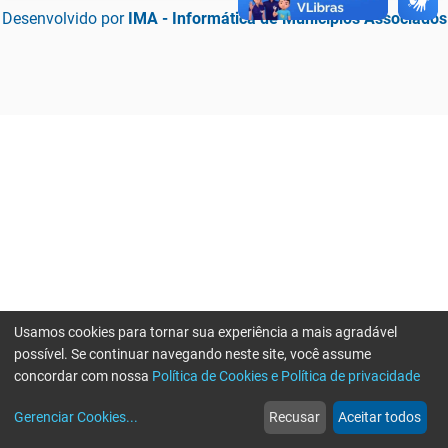
Desenvolvido por
IMA - Informática de Municípios Associados
Usamos cookies para tornar sua experiência a mais agradável
possível. Se continuar navegando neste site, você assume
concordar com nossa
Política de Cookies e Política de privacidade
home
build_circle
event
web
more_horiz
Erro ao enviar informações, por favor tente novamente
Gerenciar Cookies
...
Recusar
Aceitar todos
Início
Serviços
Eventos
Notícias
Mais