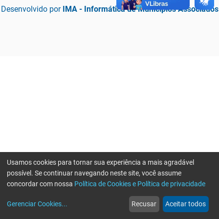
Desenvolvido por
IMA - Informática de Municípios Associados
Usamos cookies para tornar sua experiência a mais agradável
possível. Se continuar navegando neste site, você assume
concordar com nossa
Política de Cookies e Política de privacidade
home
build_circle
event
web
more_horiz
Erro ao enviar informações, por favor tente novamente
Gerenciar Cookies
...
Recusar
Aceitar todos
Início
Serviços
Eventos
Notícias
Mais