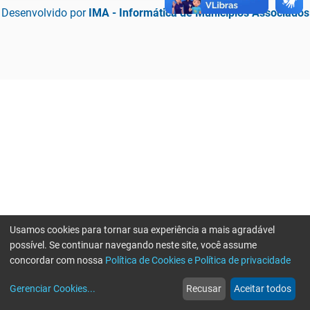
Desenvolvido por
IMA - Informática de Municípios Associados
Usamos cookies para tornar sua experiência a mais agradável
possível. Se continuar navegando neste site, você assume
concordar com nossa
Política de Cookies e Política de privacidade
home
build_circle
event
web
more_horiz
Erro ao enviar informações, por favor tente novamente
Gerenciar Cookies
...
Recusar
Aceitar todos
Início
Serviços
Eventos
Notícias
Mais