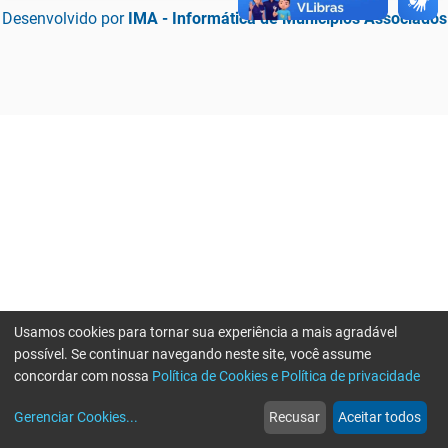
Desenvolvido por
IMA - Informática de Municípios Associados
Usamos cookies para tornar sua experiência a mais agradável
possível. Se continuar navegando neste site, você assume
concordar com nossa
Política de Cookies e Política de privacidade
home
build_circle
event
web
more_horiz
Erro ao enviar informações, por favor tente novamente
Gerenciar Cookies
...
Recusar
Aceitar todos
Início
Serviços
Eventos
Notícias
Mais