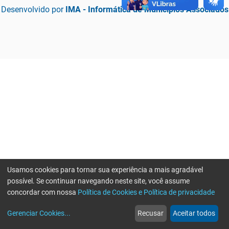
Desenvolvido por
IMA - Informática de Municípios Associados
Usamos cookies para tornar sua experiência a mais agradável
possível. Se continuar navegando neste site, você assume
concordar com nossa
Política de Cookies e Política de privacidade
home
build_circle
event
web
more_horiz
Erro ao enviar informações, por favor tente novamente
Gerenciar Cookies
...
Recusar
Aceitar todos
Início
Serviços
Eventos
Notícias
Mais