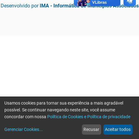
Desenvolvido por
IMA - Informática de Municípios Associados
Usamos cookies para tornar sua experiência a mais agradável
possível. Se continuar navegando neste site, você assume
concordar com nossa
Política de Cookies e Política de privacidade
home
build_circle
event
web
more_horiz
Erro ao enviar informações, por favor tente novamente
Gerenciar Cookies
...
Recusar
Aceitar todos
Início
Serviços
Eventos
Notícias
Mais