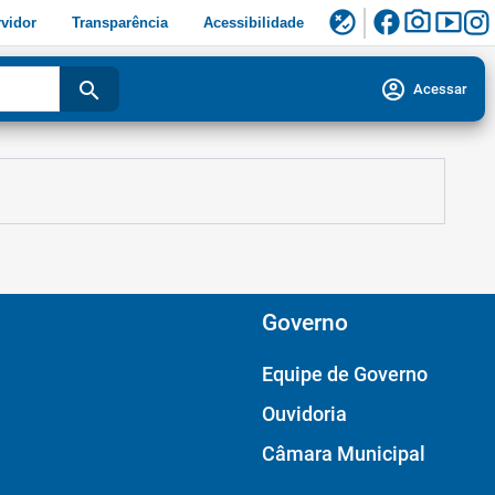
facebook
photo_camera
smart_display
flaky
vidor
Transparência
Acessibilidade
account_circle
search
Acessar
Governo
Equipe de Governo
Ouvidoria
Câmara Municipal